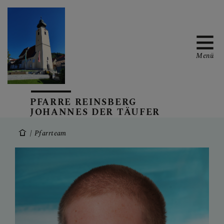
Menü
PFARRE SEIT 1291
PFARRE REINSBERG
JOHANNES DER TÄUFER
Pfarrteam
LITURGIE UND
SPIRITUALITÄT
PFARRTEAM