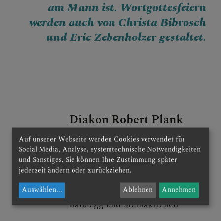
am Mann ist. Wortgottesfeiern
werden auch von Christa Bibrosch
und Eric Zebenholzer gestaltet.
Diakon Robert Plank
Auf unserer Webseite werden Cookies verwendet für
Geb. 1969; Landwirtschaftsmeister,
Social Media, Analyse, systemtechnische Notwendigkeiten
wurde im Jahr 2009 zum Diakon
und Sonstiges. Sie können Ihre Zustimmung später
jederzeit ändern oder zurückziehen.
geweiht. Er arbeitet als Pfarrhelfer
in den Pfarren Reinsberg, Gresten,
Auswählen
...
Ablehnen
Annehmen
Randegg und Steinakirchen