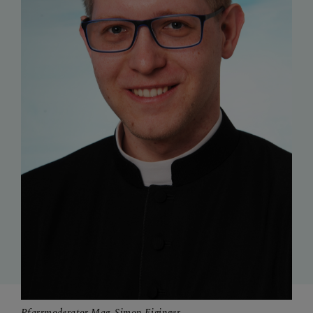
PFARRCARITAS
Pfarrmoderator Mag. Simon Eiginger