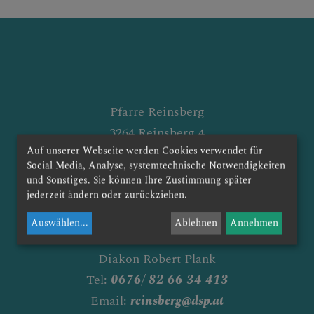
Pfarre Reinsberg
AS
3264 Reinsberg 4
Auf unserer Webseite werden Cookies verwendet für
Seelsorger:
Social Media, Analyse, systemtechnische Notwendigkeiten
Pfarrmoderator Mag. Simon Eiginger
und Sonstiges. Sie können Ihre Zustimmung später
Tel:
0676/ 82 66 34 109
jederzeit ändern oder zurückziehen.
Pfarrer i.R. Franz Sinhuber
Auswählen
...
Ablehnen
Annehmen
Tel:
0676/ 82 66 33 109
Diakon Robert Plank
Tel:
0676/ 82 66 34 413
Email:
reinsberg@dsp.at