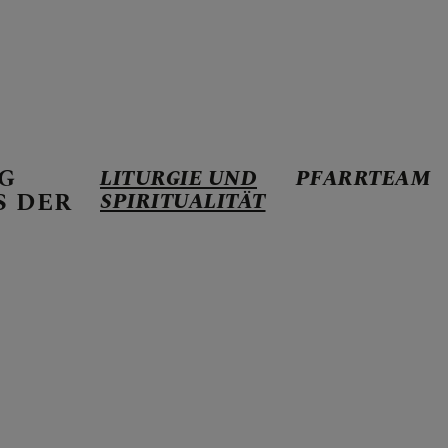
G
LITURGIE UND
PFARRTEAM
 1291
S DER
SPIRITUALITÄT
D SPIRITUALITÄT
e Frauenbewegung
berg