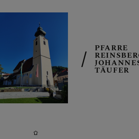
PFARRE
REINSBER
PFARRE SEIT
JOHANNE
TÄUFER
LITURGIE UN
PFARRTEAM