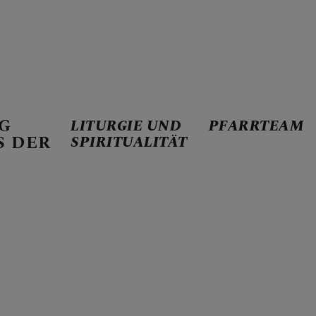
G
LITURGIE UND
PFARRTEAM
 1291
S DER
SPIRITUALITÄT
D SPIRITUALITÄT