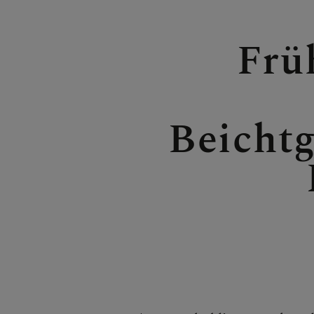
PFARRCARIT
Frü
Beichtg